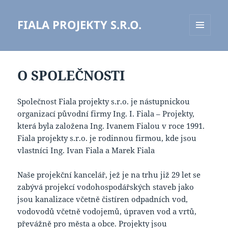
FIALA PROJEKTY S.R.O.
MENU
A
WIDGETY
O SPOLEČNOSTI
Společnost Fiala projekty s.r.o. je nástupnickou
organizací původní firmy Ing. I. Fiala – Projekty,
která byla založena Ing. Ivanem Fialou v roce 1991.
Fiala projekty s.r.o. je rodinnou firmou, kde jsou
vlastníci Ing. Ivan Fiala a Marek Fiala
Naše projekční kancelář, jež je na trhu již 29 let se
zabývá projekcí vodohospodářských staveb jako
jsou kanalizace včetně čistíren odpadních vod,
vodovodů včetně vodojemů, úpraven vod a vrtů,
převážně pro města a obce. Projekty jsou